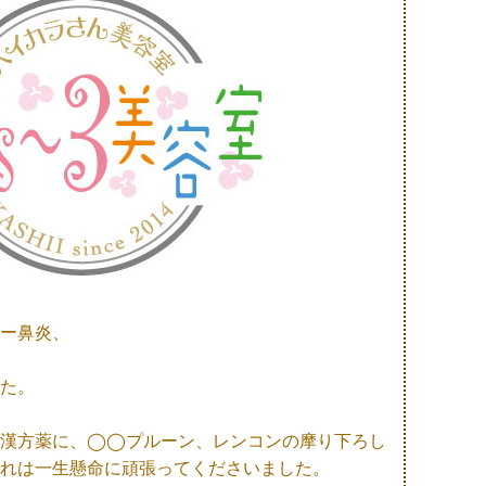
ー鼻炎、
た。
ば漢方薬に、◯◯プルーン、レンコンの摩り下ろし
れは一生懸命に頑張ってくださいました。