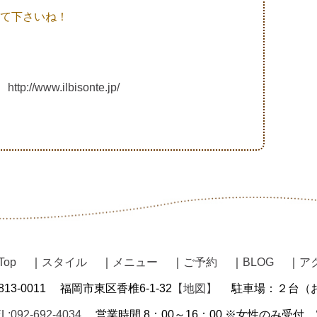
て下さいね！
＞
http://www.ilbisonte.jp/
Top
｜
スタイル
｜
メニュー
｜
ご予約
｜
BLOG
｜
ア
13-0011
福岡市東区香椎6-1-32
【地図】
駐車場：２台（
L:092-692-4034
営業時間 8：00～16：00 ※女性のみ受